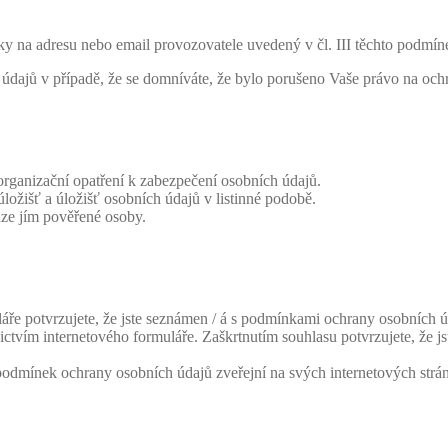
y na adresu nebo email provozovatele uvedený v čl. III těchto podmín
údajů v případě, že se domníváte, že bylo porušeno Vaše právo na och
organizační opatření k zabezpečení osobních údajů.
ložišť a úložišť osobních údajů v listinné podobě.
uze jím pověřené osoby.
 potvrzujete, že jste seznámen / á s podmínkami ochrany osobních úda
ictvím internetového formuláře. Zaškrtnutím souhlasu potvrzujete, že
odmínek ochrany osobních údajů zveřejní na svých internetových strá