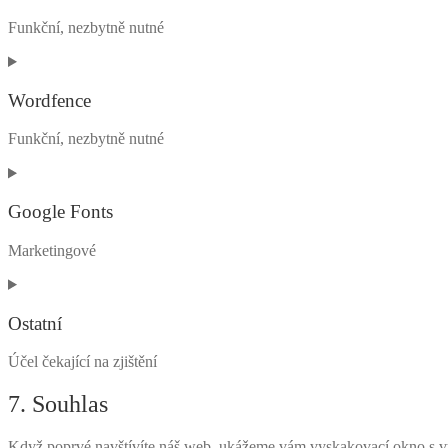
woocommerce
Funkční, nezbytně nutné
Consent
to
service
Wordfence
wordpress
Funkční, nezbytně nutné
Consent
to
service
Google Fonts
wordfence
Marketingové
Consent
to
service
Ostatní
google-
fonts
Účel čekající na zjištění
Consent
7. Souhlas
to
service
Když poprvé navštívíte náš web, ukážeme vám vyskakovací okno s vysv