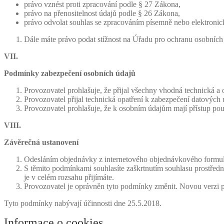
právo vznést proti zpracování podle § 27 Zákona,
právo na přenositelnost údajů podle § 26 Zákona,
právo odvolat souhlas se zpracováním písemně nebo elektronick
Dále máte právo podat stížnost na Úřadu pro ochranu osobních 
VII.
Podmínky zabezpečení osobních údajů
Provozovatel prohlašuje, že přijal všechny vhodná technická a 
Provozovatel přijal technická opatření k zabezpečení datových ú
Provozovatel prohlašuje, že k osobním údajům mají přístup po
VIII.
Závěrečná ustanovení
Odesláním objednávky z internetového objednávkového formuláře
S těmito podmínkami souhlasíte zaškrtnutím souhlasu prostředn
je v celém rozsahu přijímáte.
Provozovatel je oprávněn tyto podmínky změnit. Novou verzi p
Tyto podmínky nabývají účinnosti dne 25.5.2018.
Informace o cookies