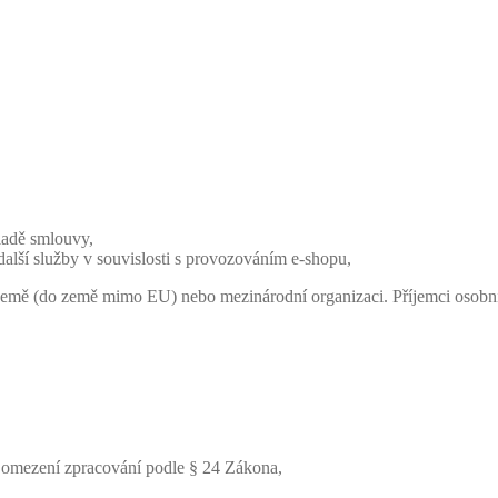
kladě smlouvy,
další služby v souvislosti s provozováním e-shopu,
í země (do země mimo EU) nebo mezinárodní organizaci. Příjemci osobní
 omezení zpracování podle § 24 Zákona,