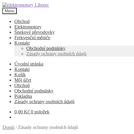
Přeskočit
Přejít
na
k
Menu
navigaci
obsahu
webu
Obchod
Elektromotory
Šnekové převodovky
Frekvenční měniče
Kontakt
Obchodní podmínky
Zásady ochrany osobních údajů
Úvodní stránka
Kontakt
Košík
Môj účet
Obchod
Obchodní podmínky
Pokladna
Zásady ochrany osobních údajů
0,00
Kč
0 položek
Domů
/
Zásady ochrany osobních údajů