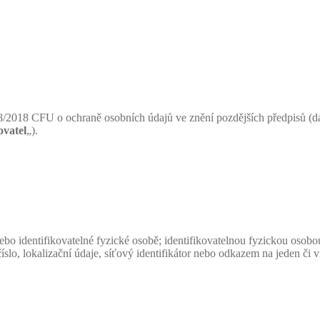
8/2018 CFU o ochraně osobních údajů ve znění pozdějších předpisů (dá
ovatel
„).
bo identifikovatelné fyzické osobě; identifikovatelnou fyzickou osobou
číslo, lokalizační údaje, síťový identifikátor nebo odkazem na jeden či