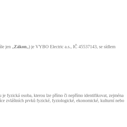
le jen „
Zákon
„) je VYBO Electric a.s., IČ 45537143, se sídlem
 je fyzická osoba, kterou lze přímo či nepřímo identifikovat, zejména
 více zvláštních prvků fyzické, fyziologické, ekonomické, kulturní nebo