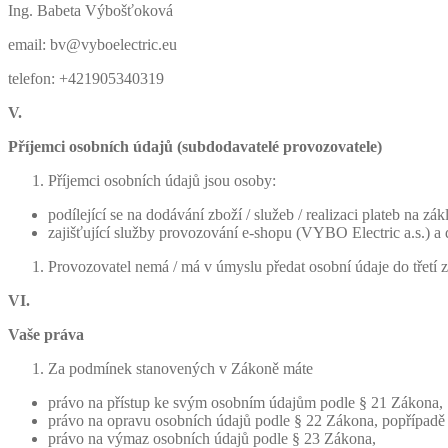
Ing. Babeta Výbošťoková
email: bv@vyboelectric.eu
telefon: +421905340319
V.
Příjemci osobních údajů (subdodavatelé provozovatele)
Příjemci osobních údajů jsou osoby:
podílející se na dodávání zboží / služeb / realizaci plateb na zá
zajišťující služby provozování e-shopu (VYBO Electric a.s.) a 
Provozovatel nemá / ​​má v úmyslu předat osobní údaje do třet
VI.
Vaše práva
Za podmínek stanovených v Zákoně máte
právo na přístup ke svým osobním údajům podle § 21 Zákona,
právo na opravu osobních údajů podle § 22 Zákona, popřípadě
právo na výmaz osobních údajů podle § 23 Zákona,