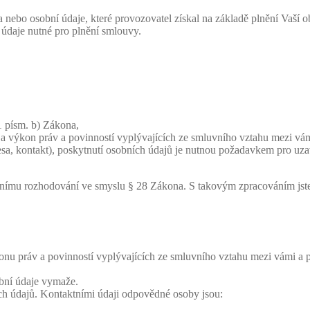
a nebo osobní údaje, které provozovatel získal na základě plnění Vaší 
 údaje nutné pro plnění smlouvy.
1 písm. b) Zákona,
 a výkon práv a povinností vyplývajících ze smluvního vztahu mezi vá
esa, kontakt), poskytnutí osobních údajů je nutnou požadavkem pro uz
nímu rozhodování ve smyslu § 28 Zákona. S takovým zpracováním jste p
u práv a povinností vyplývajících ze smluvního vztahu mezi vámi a p
bní údaje vymaže.
h údajů. Kontaktními údaji odpovědné osoby jsou: