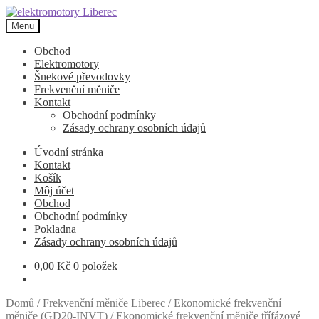
Přeskočit
Přejít
na
k
Menu
navigaci
obsahu
webu
Obchod
Elektromotory
Šnekové převodovky
Frekvenční měniče
Kontakt
Obchodní podmínky
Zásady ochrany osobních údajů
Úvodní stránka
Kontakt
Košík
Môj účet
Obchod
Obchodní podmínky
Pokladna
Zásady ochrany osobních údajů
0,00
Kč
0 položek
Domů
/
Frekvenční měniče Liberec
/
Ekonomické frekvenční
měniče (GD20-INVT)
/
Ekonomické frekvenční měniče třífázové