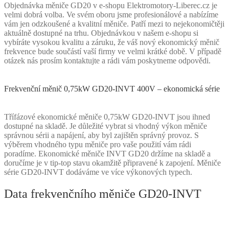
Objednávka měniče GD20 v e-shopu Elektromotory-Liberec.cz je
velmi dobrá volba. Ve svém oboru jsme profesionálové a nabízíme
vám jen odzkoušené a kvalitní měniče. Patří mezi to nejekonomičtěji
aktuálně dostupné na trhu. Objednávkou v našem e-shopu si
vybíráte vysokou kvalitu a záruku, že váš nový ekonomický měnič
frekvence bude součástí vaší firmy ve velmi krátké době. V případě
otázek nás prosím kontaktujte a rádi vám poskytneme odpovědi.
Frekvenční měnič 0,75kW GD20-INVT 400V – ekonomická série
Třífázové ekonomické měniče 0,75kW GD20-INVT jsou ihned
dostupné na skladě. Je důležité vybrat si vhodný výkon měniče
správnou sérii a napájení, aby byl zajištěn správný provoz. S
výběrem vhodného typu měniče pro vaše použití vám rádi
poradíme. Ekonomické měniče INVT GD20 držíme na skladě a
doručíme je v tip-top stavu okamžitě připravené k zapojení. Měniče
série GD20-INVT dodáváme ve více výkonových typech.
Data frekvenčního měniče GD20-INVT