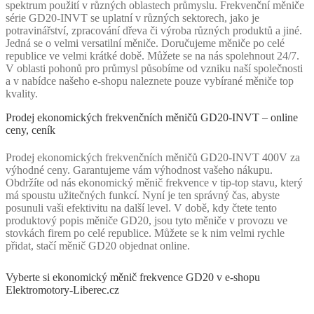
spektrum použití v různých oblastech průmyslu. Frekvenční měniče
série GD20-INVT se uplatní v různých sektorech, jako je
potravinářství, zpracování dřeva či výroba různých produktů a jiné.
Jedná se o velmi versatilní měniče. Doručujeme měniče po celé
republice ve velmi krátké době. Můžete se na nás spolehnout 24/7.
V oblasti pohonů pro průmysl působíme od vzniku naší společnosti
a v nabídce našeho e-shopu naleznete pouze vybírané měniče top
kvality.
Prodej ekonomických frekvenčních měničů GD20-INVT – online
ceny, ceník
Prodej ekonomických frekvenčních měničů GD20-INVT 400V za
výhodné ceny. Garantujeme vám výhodnost vašeho nákupu.
Obdržíte od nás ekonomický měnič frekvence v tip-top stavu, který
má spoustu užitečných funkcí. Nyní je ten správný čas, abyste
posunuli vaši efektivitu na další level. V době, kdy čtete tento
produktový popis měniče GD20, jsou tyto měniče v provozu ve
stovkách firem po celé republice. Můžete se k nim velmi rychle
přidat, stačí měnič GD20 objednat online.
Vyberte si ekonomický měnič frekvence GD20 v e-shopu
Elektromotory-Liberec.cz