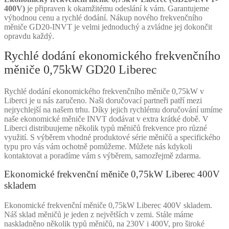
400V)
je připraven k okamžitému odeslání k vám. Garantujeme
výhodnou cenu a rychlé dodání. Nákup nového frekvenčního
měniče GD20-INVT je velmi jednoduchý a zvládne jej dokončit
opravdu každý.
Rychlé dodání ekonomického frekvenčního
měniče 0,75kW GD20 Liberec
Rychlé dodání ekonomického frekvenčního měniče 0,75kW v
Liberci je u nás zaručeno. Naši doručovací partneři patří mezi
nejrychlejší na našem trhu. Díky jejich rychlému doručování umíme
naše ekonomické měniče INVT dodávat v extra krátké době. V
Liberci distribuujeme několik typů měničů frekvence pro různé
využití. S výběrem vhodné produktové série měničů a specifického
typu pro vás vám ochotně pomůžeme. Můžete nás kdykoli
kontaktovat a poradíme vám s výběrem, samozřejmě zdarma.
Ekonomické frekvenční měniče 0,75kW Liberec 400V
skladem
Ekonomické frekvenční měniče 0,75kW Liberec 400V skladem.
Náš sklad měničů je jeden z největších v zemi. Stále máme
naskladněno několik typů měničů, na 230V i 400V, pro široké