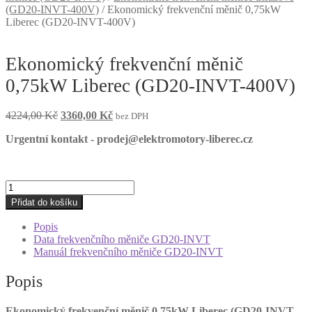
(GD20-INVT-400V)
/
Ekonomický frekvenční měnič 0,75kW
Liberec (GD20-INVT-400V)
Ekonomický frekvenční měnič
0,75kW Liberec (GD20-INVT-400V)
Původní
Aktuální
4224,00
Kč
3360,00
Kč
bez DPH
cena
cena
Urgentní kontakt - prodej@elektromotory-liberec.cz
byla:
je:
4224,00 Kč.
3360,00 Kč.
Ekonomický
frekvenční
Přidat do košíku
měnič
0,75kW
Popis
Liberec
Data frekvenčního měniče GD20-INVT
(GD20-
Manuál frekvenčního měniče GD20-INVT
INVT-
400V)
Popis
množství
Ekonomický frekvenční měnič 0,75kW Liberec (GD20-INVT-