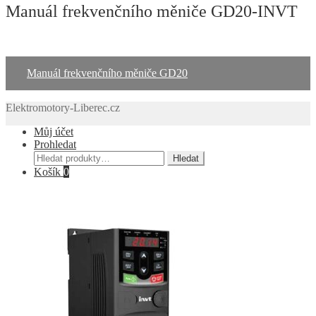
Manuál frekvenčního měniče GD20-INVT
Manuál frekvenčního měniče GD20
Elektromotory-Liberec.cz
Můj účet
Prohledat
Hledat:
Hledat
Košík
0