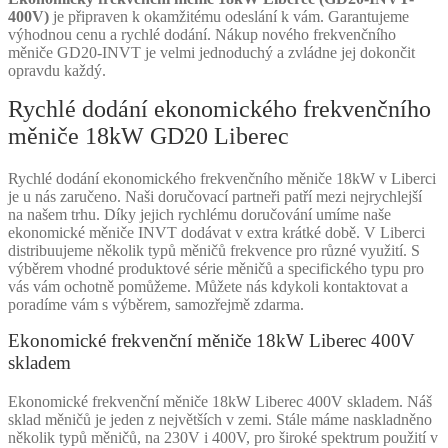
400V)
je připraven k okamžitému odeslání k vám. Garantujeme
výhodnou cenu a rychlé dodání. Nákup nového frekvenčního
měniče GD20-INVT je velmi jednoduchý a zvládne jej dokončit
opravdu každý.
Rychlé dodání ekonomického frekvenčního
měniče 18kW GD20 Liberec
Rychlé dodání ekonomického frekvenčního měniče 18kW v Liberci
je u nás zaručeno. Naši doručovací partneři patří mezi nejrychlejší
na našem trhu. Díky jejich rychlému doručování umíme naše
ekonomické měniče INVT dodávat v extra krátké době. V Liberci
distribuujeme několik typů měničů frekvence pro různé využití. S
výběrem vhodné produktové série měničů a specifického typu pro
vás vám ochotně pomůžeme. Můžete nás kdykoli kontaktovat a
poradíme vám s výběrem, samozřejmě zdarma.
Ekonomické frekvenční měniče 18kW Liberec 400V
skladem
Ekonomické frekvenční měniče 18kW Liberec 400V skladem. Náš
sklad měničů je jeden z největších v zemi. Stále máme naskladněno
několik typů měničů, na 230V i 400V, pro široké spektrum použití v