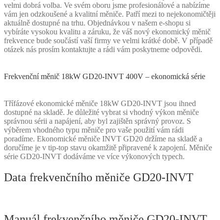
velmi dobrá volba. Ve svém oboru jsme profesionálové a nabízíme
vám jen odzkoušené a kvalitní měniče. Patří mezi to nejekonomičtěji
aktuálně dostupné na trhu. Objednávkou v našem e-shopu si
vybíráte vysokou kvalitu a záruku, že váš nový ekonomický měnič
frekvence bude součástí vaší firmy ve velmi krátké době. V případě
otázek nás prosím kontaktujte a rádi vám poskytneme odpovědi.
Frekvenční měnič 18kW GD20-INVT 400V – ekonomická série
Třífázové ekonomické měniče 18kW GD20-INVT jsou ihned
dostupné na skladě. Je důležité vybrat si vhodný výkon měniče
správnou sérii a napájení, aby byl zajištěn správný provoz. S
výběrem vhodného typu měniče pro vaše použití vám rádi
poradíme. Ekonomické měniče INVT GD20 držíme na skladě a
doručíme je v tip-top stavu okamžitě připravené k zapojení. Měniče
série GD20-INVT dodáváme ve více výkonových typech.
Data frekvenčního měniče GD20-INVT
Manuál frekvenčního měniče GD20-INVT