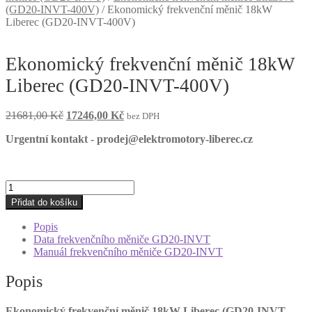
(GD20-INVT-400V)
/
Ekonomický frekvenční měnič 18kW
Liberec (GD20-INVT-400V)
Ekonomický frekvenční měnič 18kW
Liberec (GD20-INVT-400V)
Původní
Aktuální
21681,00
Kč
17246,00
Kč
bez DPH
cena
cena
Urgentní kontakt - prodej@elektromotory-liberec.cz
byla:
je:
21681,00 Kč.
17246,00 Kč.
Ekonomický
frekvenční
Přidat do košíku
měnič
18kW
Popis
Liberec
Data frekvenčního měniče GD20-INVT
(GD20-
Manuál frekvenčního měniče GD20-INVT
INVT-
400V)
Popis
množství
Ekonomický frekvenční měnič 18kW Liberec (GD20-INVT-