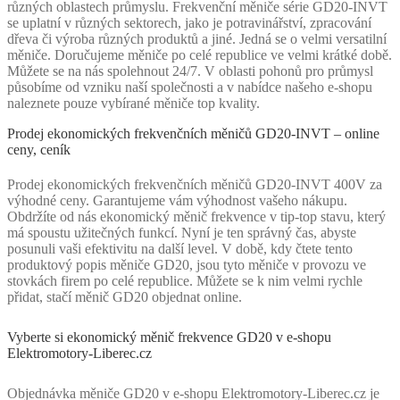
různých oblastech průmyslu. Frekvenční měniče série GD20-INVT
se uplatní v různých sektorech, jako je potravinářství, zpracování
dřeva či výroba různých produktů a jiné. Jedná se o velmi versatilní
měniče. Doručujeme měniče po celé republice ve velmi krátké době.
Můžete se na nás spolehnout 24/7. V oblasti pohonů pro průmysl
působíme od vzniku naší společnosti a v nabídce našeho e-shopu
naleznete pouze vybírané měniče top kvality.
Prodej ekonomických frekvenčních měničů GD20-INVT – online
ceny, ceník
Prodej ekonomických frekvenčních měničů GD20-INVT 400V za
výhodné ceny. Garantujeme vám výhodnost vašeho nákupu.
Obdržíte od nás ekonomický měnič frekvence v tip-top stavu, který
má spoustu užitečných funkcí. Nyní je ten správný čas, abyste
posunuli vaši efektivitu na další level. V době, kdy čtete tento
produktový popis měniče GD20, jsou tyto měniče v provozu ve
stovkách firem po celé republice. Můžete se k nim velmi rychle
přidat, stačí měnič GD20 objednat online.
Vyberte si ekonomický měnič frekvence GD20 v e-shopu
Elektromotory-Liberec.cz
Objednávka měniče GD20 v e-shopu Elektromotory-Liberec.cz je