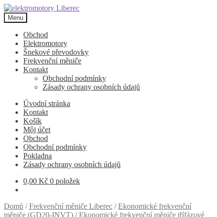
Přeskočit
Přejít
na
k
Menu
navigaci
obsahu
webu
Obchod
Elektromotory
Šnekové převodovky
Frekvenční měniče
Kontakt
Obchodní podmínky
Zásady ochrany osobních údajů
Úvodní stránka
Kontakt
Košík
Môj účet
Obchod
Obchodní podmínky
Pokladna
Zásady ochrany osobních údajů
0,00
Kč
0 položek
Domů
/
Frekvenční měniče Liberec
/
Ekonomické frekvenční
měniče (GD20-INVT)
/
Ekonomické frekvenční měniče třífázové