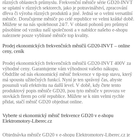
různých oblastech průmyslu. Frekvenční měniče série GD20-INVT
se uplatní v různých sektorech, jako je potravinářství, zpracování
dřeva či výroba různých produktů a jiné. Jedná se o velmi versatilní
měniče. Doručujeme měniče po celé republice ve velmi krátké době.
Můžete se na nás spolehnout 24/7. V oblasti pohonů pro průmysl
působíme od vzniku naší společnosti a v nabídce našeho e-shopu
naleznete pouze vybírané měniče top kvality.
Prodej ekonomických frekvenčních měničů GD20-INVT – online
ceny, ceník
Prodej ekonomických frekvenčních měničů GD20-INVT 400V za
výhodné ceny. Garantujeme vám výhodnost vašeho nákupu.
Obdržíte od nás ekonomický měnič frekvence v tip-top stavu, který
má spoustu užitečných funkcí. Nyní je ten správný čas, abyste
posunuli vaši efektivitu na další level. V době, kdy čtete tento
produktový popis měniče GD20, jsou tyto měniče v provozu ve
stovkách firem po celé republice. Můžete se k nim velmi rychle
přidat, stačí měnič GD20 objednat online.
Vyberte si ekonomický měnič frekvence GD20 v e-shopu
Elektromotory-Liberec.cz
Objednávka měniče GD20 v e-shopu Elektromotory-Liberec.cz je