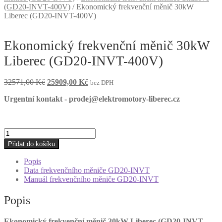
(GD20-INVT-400V)
/
Ekonomický frekvenční měnič 30kW
Liberec (GD20-INVT-400V)
Ekonomický frekvenční měnič 30kW
Liberec (GD20-INVT-400V)
Původní
Aktuální
32571,00
Kč
25909,00
Kč
bez DPH
cena
cena
Urgentní kontakt - prodej@elektromotory-liberec.cz
byla:
je:
32571,00 Kč.
25909,00 Kč.
Ekonomický
frekvenční
Přidat do košíku
měnič
30kW
Popis
Liberec
Data frekvenčního měniče GD20-INVT
(GD20-
Manuál frekvenčního měniče GD20-INVT
INVT-
400V)
Popis
množství
Ekonomický frekvenční měnič 30kW Liberec (GD20-INVT-