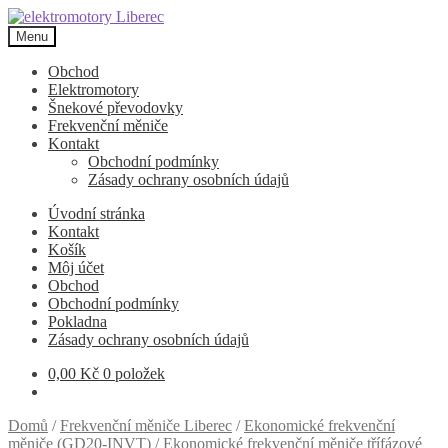
Přeskočit
Přejít
na
k
Menu
navigaci
obsahu
webu
Obchod
Elektromotory
Šnekové převodovky
Frekvenční měniče
Kontakt
Obchodní podmínky
Zásady ochrany osobních údajů
Úvodní stránka
Kontakt
Košík
Môj účet
Obchod
Obchodní podmínky
Pokladna
Zásady ochrany osobních údajů
0,00
Kč
0 položek
Domů
/
Frekvenční měniče Liberec
/
Ekonomické frekvenční
měniče (GD20-INVT)
/
Ekonomické frekvenční měniče třífázové