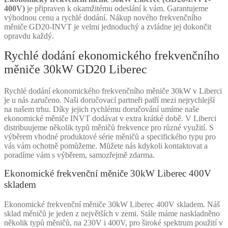
400V)
je připraven k okamžitému odeslání k vám. Garantujeme
výhodnou cenu a rychlé dodání. Nákup nového frekvenčního
měniče GD20-INVT je velmi jednoduchý a zvládne jej dokončit
opravdu každý.
Rychlé dodání ekonomického frekvenčního
měniče 30kW GD20 Liberec
Rychlé dodání ekonomického frekvenčního měniče 30kW v Liberci
je u nás zaručeno. Naši doručovací partneři patří mezi nejrychlejší
na našem trhu. Díky jejich rychlému doručování umíme naše
ekonomické měniče INVT dodávat v extra krátké době. V Liberci
distribuujeme několik typů měničů frekvence pro různé využití. S
výběrem vhodné produktové série měničů a specifického typu pro
vás vám ochotně pomůžeme. Můžete nás kdykoli kontaktovat a
poradíme vám s výběrem, samozřejmě zdarma.
Ekonomické frekvenční měniče 30kW Liberec 400V
skladem
Ekonomické frekvenční měniče 30kW Liberec 400V skladem. Náš
sklad měničů je jeden z největších v zemi. Stále máme naskladněno
několik typů měničů, na 230V i 400V, pro široké spektrum použití v