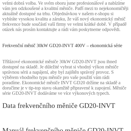
velmi dobrá volba. Ve svém oboru jsme profesionálové a nabízíme
vám jen odzkoušené a kvalitní měniče. Patří mezi to nejekonomičtěji
aktuálně dostupné na trhu. Objednávkou v našem e-shopu si
vybíráte vysokou kvalitu a záruku, že váš nový ekonomický měnič
frekvence bude součástí vaší firmy ve velmi krátké době. V případě
otázek nás prosím kontaktujte a rádi vám poskytneme odpovědi.
Frekvenční měnič 30kW GD20-INVT 400V – ekonomická série
Třífázové ekonomické měniče 30kW GD20-INVT jsou ihned
dostupné na skladě. Je důležité vybrat si vhodný výkon měniče
správnou sérii a napájení, aby byl zajištěn správný provoz. S
výběrem vhodného typu měniče pro vaše použití vám rádi
poradíme. Ekonomické měniče INVT GD20 držíme na skladě a
doručíme je v tip-top stavu okamžitě připravené k zapojení. Měniče
série GD20-INVT dodáváme ve více výkonových typech.
Data frekvenčního měniče GD20-INVT
Manuál frekvenčního měniče GD20-INVT