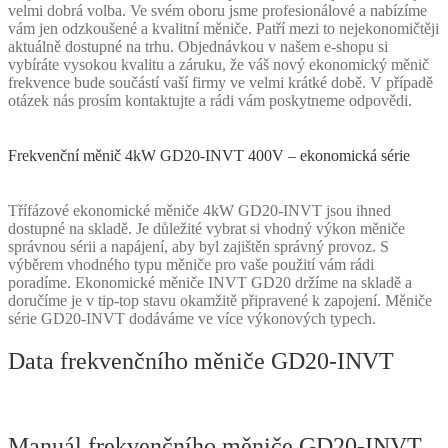
velmi dobrá volba. Ve svém oboru jsme profesionálové a nabízíme
vám jen odzkoušené a kvalitní měniče. Patří mezi to nejekonomičtěji
aktuálně dostupné na trhu. Objednávkou v našem e-shopu si
vybíráte vysokou kvalitu a záruku, že váš nový ekonomický měnič
frekvence bude součástí vaší firmy ve velmi krátké době. V případě
otázek nás prosím kontaktujte a rádi vám poskytneme odpovědi.
Frekvenční měnič 4kW GD20-INVT 400V – ekonomická série
Třífázové ekonomické měniče 4kW GD20-INVT jsou ihned
dostupné na skladě. Je důležité vybrat si vhodný výkon měniče
správnou sérii a napájení, aby byl zajištěn správný provoz. S
výběrem vhodného typu měniče pro vaše použití vám rádi
poradíme. Ekonomické měniče INVT GD20 držíme na skladě a
doručíme je v tip-top stavu okamžitě připravené k zapojení. Měniče
série GD20-INVT dodáváme ve více výkonových typech.
Data frekvenčního měniče GD20-INVT
Manuál frekvenčního měniče GD20-INVT