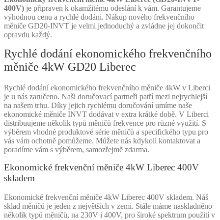
400V)
je připraven k okamžitému odeslání k vám. Garantujeme
výhodnou cenu a rychlé dodání. Nákup nového frekvenčního
měniče GD20-INVT je velmi jednoduchý a zvládne jej dokončit
opravdu každý.
Rychlé dodání ekonomického frekvenčního
měniče 4kW GD20 Liberec
Rychlé dodání ekonomického frekvenčního měniče 4kW v Liberci
je u nás zaručeno. Naši doručovací partneři patří mezi nejrychlejší
na našem trhu. Díky jejich rychlému doručování umíme naše
ekonomické měniče INVT dodávat v extra krátké době. V Liberci
distribuujeme několik typů měničů frekvence pro různé využití. S
výběrem vhodné produktové série měničů a specifického typu pro
vás vám ochotně pomůžeme. Můžete nás kdykoli kontaktovat a
poradíme vám s výběrem, samozřejmě zdarma.
Ekonomické frekvenční měniče 4kW Liberec 400V
skladem
Ekonomické frekvenční měniče 4kW Liberec 400V skladem. Náš
sklad měničů je jeden z největších v zemi. Stále máme naskladněno
několik typů měničů, na 230V i 400V, pro široké spektrum použití v