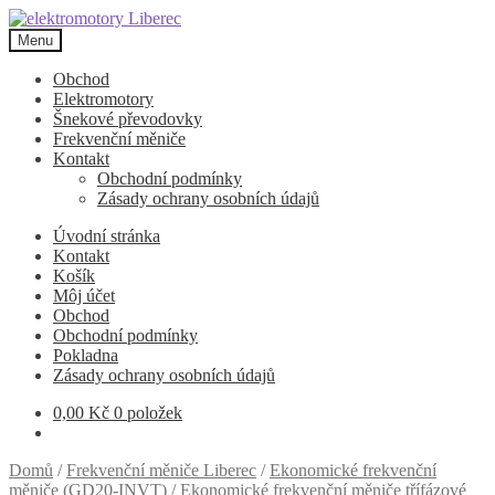
Přeskočit
Přejít
na
k
Menu
navigaci
obsahu
webu
Obchod
Elektromotory
Šnekové převodovky
Frekvenční měniče
Kontakt
Obchodní podmínky
Zásady ochrany osobních údajů
Úvodní stránka
Kontakt
Košík
Môj účet
Obchod
Obchodní podmínky
Pokladna
Zásady ochrany osobních údajů
0,00
Kč
0 položek
Domů
/
Frekvenční měniče Liberec
/
Ekonomické frekvenční
měniče (GD20-INVT)
/
Ekonomické frekvenční měniče třífázové