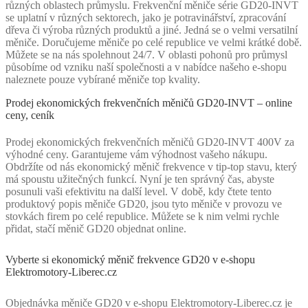
různých oblastech průmyslu. Frekvenční měniče série GD20-INVT
se uplatní v různých sektorech, jako je potravinářství, zpracování
dřeva či výroba různých produktů a jiné. Jedná se o velmi versatilní
měniče. Doručujeme měniče po celé republice ve velmi krátké době.
Můžete se na nás spolehnout 24/7. V oblasti pohonů pro průmysl
působíme od vzniku naší společnosti a v nabídce našeho e-shopu
naleznete pouze vybírané měniče top kvality.
Prodej ekonomických frekvenčních měničů GD20-INVT – online
ceny, ceník
Prodej ekonomických frekvenčních měničů GD20-INVT 400V za
výhodné ceny. Garantujeme vám výhodnost vašeho nákupu.
Obdržíte od nás ekonomický měnič frekvence v tip-top stavu, který
má spoustu užitečných funkcí. Nyní je ten správný čas, abyste
posunuli vaši efektivitu na další level. V době, kdy čtete tento
produktový popis měniče GD20, jsou tyto měniče v provozu ve
stovkách firem po celé republice. Můžete se k nim velmi rychle
přidat, stačí měnič GD20 objednat online.
Vyberte si ekonomický měnič frekvence GD20 v e-shopu
Elektromotory-Liberec.cz
Objednávka měniče GD20 v e-shopu Elektromotory-Liberec.cz je