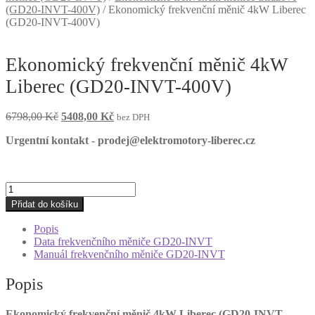
(GD20-INVT-400V)
/
Ekonomický frekvenční měnič 4kW Liberec
(GD20-INVT-400V)
Ekonomický frekvenční měnič 4kW
Liberec (GD20-INVT-400V)
Původní
Aktuální
6798,00
Kč
5408,00
Kč
bez DPH
cena
cena
Urgentní kontakt - prodej@elektromotory-liberec.cz
byla:
je:
6798,00 Kč.
5408,00 Kč.
Ekonomický
frekvenční
Přidat do košíku
měnič
4kW
Popis
Liberec
Data frekvenčního měniče GD20-INVT
(GD20-
Manuál frekvenčního měniče GD20-INVT
INVT-
400V)
Popis
množství
Ekonomický frekvenční měnič 4kW Liberec (GD20-INVT-