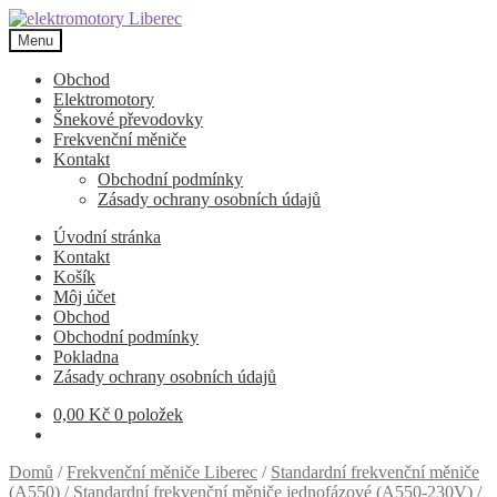
Přeskočit
Přejít
na
k
Menu
navigaci
obsahu
webu
Obchod
Elektromotory
Šnekové převodovky
Frekvenční měniče
Kontakt
Obchodní podmínky
Zásady ochrany osobních údajů
Úvodní stránka
Kontakt
Košík
Môj účet
Obchod
Obchodní podmínky
Pokladna
Zásady ochrany osobních údajů
0,00
Kč
0 položek
Domů
/
Frekvenční měniče Liberec
/
Standardní frekvenční měniče
(A550)
/
Standardní frekvenční měniče jednofázové (A550-230V)
/