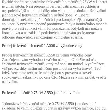
Rychlé dodání standardního frekvenčního měniče 0,75kW v Liberci
je u nás jistota. Naši přepravní partneři patří mezi nejrychlejší a
nejspolehlivější na trhu a i díky nim vám umíme dodat naše kvalitní
jednofázové frekvenční měniče v krátké době. V Liberci
doručujeme několik typů měničů i pro komplexnější a náročnější
aplikace. S výběrem vhodné produktové řady a konkrétního modelu
právě pro vaši aplikaci vám rádi pomůžeme. Kdykoli nás můžete
kontaktovat a na základě potřebných údajů vám poskytneme
odborné stanovisko, samozřejmě kompletně zdarma.
Prodej frekvenčních měničů A550 za výhodné ceny
Prodej frekvenčních měničů A550 za velmi výhodné ceny.
Zaručujeme vám výhodnost vašeho nákupu. Obdržíte od nás
špičkový frekvenční měnič, který má spoustu funkcí. Nyní můžete
váš provoz díky našim měničům posunout na vyšší úroveň. Teď
když čtete tento text, naše měniče jsou v provozu u stovek
spokojených zákazníků po celé ČR. Můžete se k nim přidat, vsaďte
na kvalitu.
Frekvenční měnič 0,75kW A550 je dobrou volbou
Jednofázové frekvenční měniče 0,75kW A550 jsou dostupné
skladem. Je velmi důležité vybrat si správný výkon měniče, aby byl