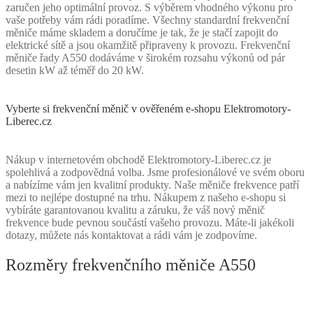
zaručen jeho optimální provoz. S výběrem vhodného výkonu pro
vaše potřeby vám rádi poradíme. Všechny standardní frekvenční
měniče máme skladem a doručíme je tak, že je stačí zapojit do
elektrické sítě a jsou okamžitě připraveny k provozu. Frekvenční
měniče řady A550 dodáváme v širokém rozsahu výkonů od pár
desetin kW až téměř do 20 kW.
Vyberte si frekvenční měnič v ověřeném e-shopu Elektromotory-
Liberec.cz
Nákup v internetovém obchodě Elektromotory-Liberec.cz je
spolehlivá a zodpovědná volba. Jsme profesionálové ve svém oboru
a nabízíme vám jen kvalitní produkty. Naše měniče frekvence patří
mezi to nejlépe dostupné na trhu. Nákupem z našeho e-shopu si
vybíráte garantovanou kvalitu a záruku, že váš nový měnič
frekvence bude pevnou součástí vašeho provozu. Máte-li jakékoli
dotazy, můžete nás kontaktovat a rádi vám je zodpovíme.
Rozměry frekvenčního měniče A550