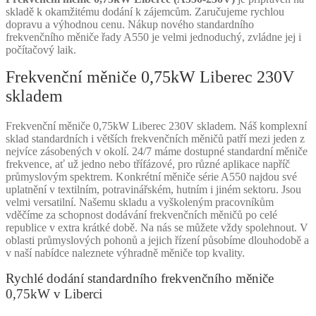
skladě k okamžitému dodání k zájemcům. Zaručujeme rychlou
dopravu a výhodnou cenu. Nákup nového standardního
frekvenčního měniče řady A550 je velmi jednoduchý, zvládne jej i
počítačový laik.
Frekvenční měniče 0,75kW Liberec 230V
skladem
Frekvenční měniče 0,75kW Liberec 230V skladem. Náš komplexní
sklad standardních i větších frekvenčních měničů patří mezi jeden z
nejvíce zásobených v okolí. 24/7 máme dostupné standardní měniče
frekvence, ať už jedno nebo třífázové, pro různé aplikace napříč
průmyslovým spektrem. Konkrétní měniče série A550 najdou své
uplatnění v textilním, potravinářském, hutním i jiném sektoru. Jsou
velmi versatilní. Našemu skladu a vyškoleným pracovníkům
vděčíme za schopnost dodávání frekvenčních měničů po celé
republice v extra krátké době. Na nás se můžete vždy spolehnout. V
oblasti průmyslových pohonů a jejich řízení působíme dlouhodobě a
v naší nabídce naleznete výhradně měniče top kvality.
Rychlé dodání standardního frekvenčního měniče
0,75kW v Liberci