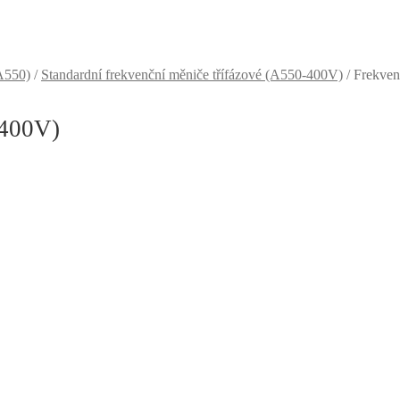
A550)
/
Standardní frekvenční měniče třífázové (A550-400V)
/
Frekven
-400V)