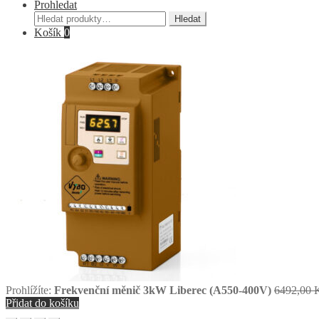
Prohledat
Hledat:
Hledat
Košík
0
Prohlížíte:
Frekvenční měnič 3kW Liberec (A550-400V)
6492,00
Přidat do košíku