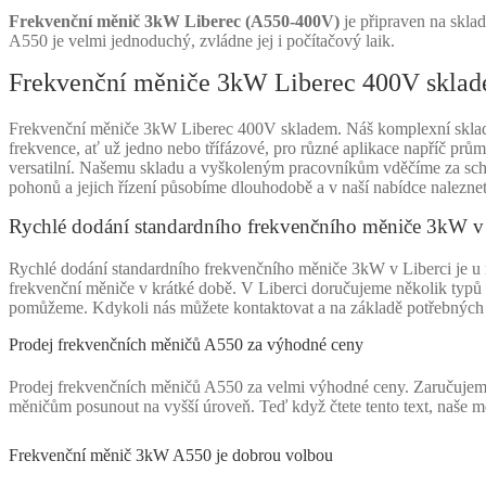
Frekvenční měnič 3kW Liberec (A550-400V)
je připraven na skl
A550 je velmi jednoduchý, zvládne jej i počítačový laik.
Frekvenční měniče 3kW Liberec 400V skla
Frekvenční měniče 3kW Liberec 400V skladem. Náš komplexní sklad s
frekvence, ať už jedno nebo třífázové, pro různé aplikace napříč prů
versatilní. Našemu skladu a vyškoleným pracovníkům vděčíme za scho
pohonů a jejich řízení působíme dlouhodobě a v naší nabídce naleznet
Rychlé dodání standardního frekvenčního měniče 3kW v 
Rychlé dodání standardního frekvenčního měniče 3kW v Liberci je u nás 
frekvenční měniče v krátké době. V Liberci doručujeme několik typů 
pomůžeme. Kdykoli nás můžete kontaktovat a na základě potřebnýc
Prodej frekvenčních měničů A550 za výhodné ceny
Prodej frekvenčních měničů A550 za velmi výhodné ceny. Zaručujeme
měničům posunout na vyšší úroveň. Teď když čtete tento text, naše m
Frekvenční měnič 3kW A550 je dobrou volbou