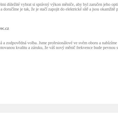
lmi důležité vybrat si správný výkon měniče, aby byl zaručen jeho o
doručíme je tak, že je stačí zapojit do elektrické sítě a jsou okamži
rec.cz
á a zodpovědná volba. Jsme profesionálové ve svém oboru a nabízíme v
ntovanou kvalitu a záruku, že váš nový měnič frekvence bude pevnou so