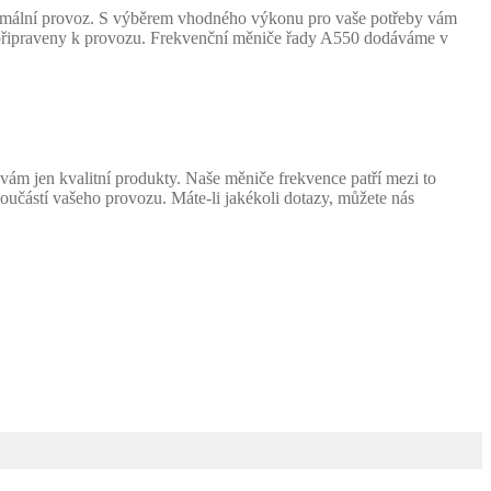
ptimální provoz. S výběrem vhodného výkonu pro vaše potřeby vám
tě připraveny k provozu. Frekvenční měniče řady A550 dodáváme v
ám jen kvalitní produkty. Naše měniče frekvence patří mezi to
učástí vašeho provozu. Máte-li jakékoli dotazy, můžete nás