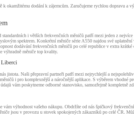
adě k okamžitému dodání k zájemcům. Zaručujeme rychlou dopravu a v
dem
tandardních i větších frekvenčních měničů patří mezi jeden z nejvíce
myslovým spektrem. Konkrétní měniče série A550 najdou své uplatnění v
pnost dodávání frekvenčních měničů po celé republice v extra krátké
e výhradně měniče top kvality.
Liberci
jistota. Naši přepravní partneři patří mezi nejrychlejší a nejspolehliv
měničů i pro komplexnější a náročnější aplikace. S výběrem vhodné pr
h údajů vám poskytneme odborné stanovisko, samozřejmě kompletně zd
 vám výhodnost vašeho nákupu. Obdržíte od nás špičkový frekvenční 
ěniče jsou v provozu u stovek spokojených zákazníků po celé ČR. Můžet