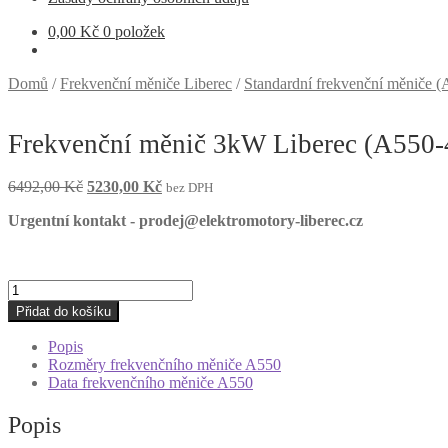
0,00
Kč
0 položek
Domů
/
Frekvenční měniče Liberec
/
Standardní frekvenční měniče (
Frekvenční měnič 3kW Liberec (A550
Původní
Aktuální
6492,00
Kč
5230,00
Kč
bez DPH
cena
cena
Urgentní kontakt - prodej@elektromotory-liberec.cz
byla:
je:
6492,00 Kč.
5230,00 Kč.
Frekvenční
měnič
Přidat do košíku
3kW
Liberec
Popis
(A550-
Rozměry frekvenčního měniče A550
400V)
Data frekvenčního měniče A550
množství
Popis