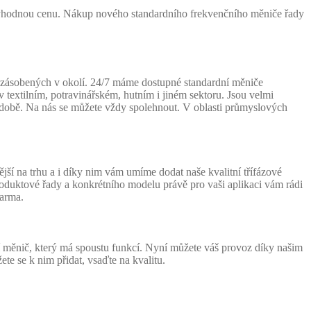
ýhodnou cenu. Nákup nového standardního frekvenčního měniče řady
 zásobených v okolí. 24/7 máme dostupné standardní měniče
 textilním, potravinářském, hutním i jiném sektoru. Jsou velmi
 době. Na nás se můžete vždy spolehnout. V oblasti průmyslových
ější na trhu a i díky nim vám umíme dodat naše kvalitní třífázové
oduktové řady a konkrétního modelu právě pro vaši aplikaci vám rádi
arma.
měnič, který má spoustu funkcí. Nyní můžete váš provoz díky našim
e se k nim přidat, vsaďte na kvalitu.