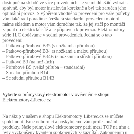
dostupné na skladě ve více provedeních. Je velmi důležité vybrat si
správně, aby byl motor instalován korektně a byl tak zaručen jeho
optimální provoz. S výběrem vhodného provedení pro vaše potřeby
vám také rádi poradíme. Veškerá standardní provedení motorů
máme skladem a motor vám doručíme tak, že jej stačí po montáži
zapojit do elektrické sítě a je připraven k provozu. Elektromotory
série 1LC dodáváme v sedmi provedeních. Jedná se o tato
provedení:
– Patkovo-přírubové B35 (s nožkami a přírubou)
– Patkovo-přírubové B34 (s nožkami a malou přírubou)
– Patkovo-přírubové B34B (s nožkami a střední přírubou)
– Patkové B3 (na nožkách)
– Přírubové B5 (velká příruba – standardní)
– S malou přírubou B14
– Se střední přírubou B14B
Vyberte si průmyslový elektromotor v ověřeném e-shopu
Elektromotory-Liberec.cz
Na nákup v našem e-shopu Elektromotory-Liberec.cz se můžete
spolehnout. Jsme odborníci a poskytujeme vám profesionální
produkty. Naše průmyslové elektromotory patří mezi TOP na trhu a
byly vyzkoušeny kvantem spokojených zákazníků. Zakoupením u