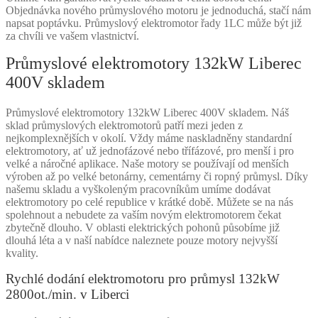
Objednávka nového průmyslového motoru je jednoduchá, stačí nám
napsat poptávku. Průmyslový elektromotor řady 1LC může být již
za chvíli ve vašem vlastnictví.
Průmyslové elektromotory 132kW Liberec
400V skladem
Průmyslové elektromotory 132kW Liberec 400V skladem. Náš
sklad průmyslových elektromotorů patří mezi jeden z
nejkomplexnějších v okolí. Vždy máme naskladněny standardní
elektromotory, ať už jednofázové nebo třífázové, pro menší i pro
velké a náročné aplikace. Naše motory se používají od menších
výroben až po velké betonárny, cementárny či ropný průmysl. Díky
našemu skladu a vyškoleným pracovníkům umíme dodávat
elektromotory po celé republice v krátké době. Můžete se na nás
spolehnout a nebudete za vaším novým elektromotorem čekat
zbytečně dlouho. V oblasti elektrických pohonů působíme již
dlouhá léta a v naší nabídce naleznete pouze motory nejvyšší
kvality.
Rychlé dodání elektromotoru pro průmysl 132kW
2800ot./min. v Liberci