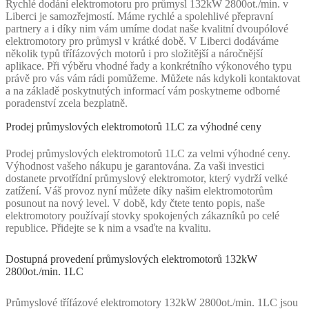
Rychlé dodání elektromotoru pro průmysl 132kW 2800ot./min. v
Liberci je samozřejmostí. Máme rychlé a spolehlivé přepravní
partnery a i díky nim vám umíme dodat naše kvalitní dvoupólové
elektromotory pro průmysl v krátké době. V Liberci dodáváme
několik typů třífázových motorů i pro složitější a náročnější
aplikace. Při výběru vhodné řady a konkrétního výkonového typu
právě pro vás vám rádi pomůžeme. Můžete nás kdykoli kontaktovat
a na základě poskytnutých informací vám poskytneme odborné
poradenství zcela bezplatně.
Prodej průmyslových elektromotorů 1LC za výhodné ceny
Prodej průmyslových elektromotorů 1LC za velmi výhodné ceny.
Výhodnost vašeho nákupu je garantována. Za vaši investici
dostanete prvotřídní průmyslový elektromotor, který vydrží velké
zatížení. Váš provoz nyní můžete díky našim elektromotorům
posunout na nový level. V době, kdy čtete tento popis, naše
elektromotory používají stovky spokojených zákazníků po celé
republice. Přidejte se k nim a vsaďte na kvalitu.
Dostupná provedení průmyslových elektromotorů 132kW
2800ot./min. 1LC
Průmyslové třífázové elektromotory 132kW 2800ot./min. 1LC jsou