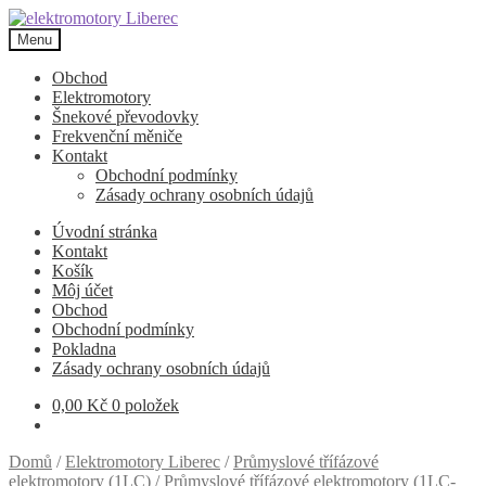
Přeskočit
Přejít
na
k
Menu
navigaci
obsahu
webu
Obchod
Elektromotory
Šnekové převodovky
Frekvenční měniče
Kontakt
Obchodní podmínky
Zásady ochrany osobních údajů
Úvodní stránka
Kontakt
Košík
Môj účet
Obchod
Obchodní podmínky
Pokladna
Zásady ochrany osobních údajů
0,00
Kč
0 položek
Domů
/
Elektromotory Liberec
/
Průmyslové třífázové
elektromotory (1LC)
/
Průmyslové třífázové elektromotory (1LC-