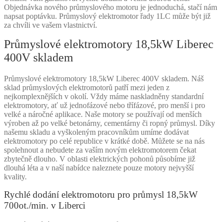
Objednávka nového průmyslového motoru je jednoduchá, stačí nám
napsat poptávku. Průmyslový elektromotor řady 1LC může být již
za chvíli ve vašem vlastnictví.
Průmyslové elektromotory 18,5kW Liberec
400V skladem
Průmyslové elektromotory 18,5kW Liberec 400V skladem. Náš
sklad průmyslových elektromotorů patří mezi jeden z
nejkomplexnějších v okolí. Vždy máme naskladněny standardní
elektromotory, ať už jednofázové nebo třífázové, pro menší i pro
velké a náročné aplikace. Naše motory se používají od menších
výroben až po velké betonárny, cementárny či ropný průmysl. Díky
našemu skladu a vyškoleným pracovníkům umíme dodávat
elektromotory po celé republice v krátké době. Můžete se na nás
spolehnout a nebudete za vaším novým elektromotorem čekat
zbytečně dlouho. V oblasti elektrických pohonů působíme již
dlouhá léta a v naší nabídce naleznete pouze motory nejvyšší
kvality.
Rychlé dodání elektromotoru pro průmysl 18,5kW
700ot./min. v Liberci