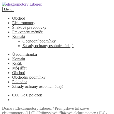
Přeskočit
Přejít
na
k
Menu
navigaci
obsahu
webu
Obchod
Elektromotory
Šnekové převodovky
Frekvenční měniče
Kontakt
Obchodní podmínky
Zásady ochrany osobních údajů
Úvodní stránka
Kontakt
Košík
Môj účet
Obchod
Obchodní podmínky
Pokladna
Zásady ochrany osobních údajů
0,00
Kč
0 položek
Domů
/
Elektromotory Liberec
/
Průmyslové třífázové
elektromotory (1LC)
/
Průmyslové třífázové elektromotory (1LC-