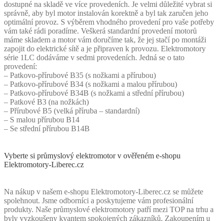
dostupné na skladě ve více provedeních. Je velmi důležité vybrat si
správně, aby byl motor instalován korektně a byl tak zaručen jeho
optimální provoz. S výběrem vhodného provedení pro vaše potřeby
vám také rádi poradíme. Veškerá standardní provedení motorů
máme skladem a motor vám doručíme tak, že jej stačí po montáži
zapojit do elektrické sítě a je připraven k provozu. Elektromotory
série 1LC dodáváme v sedmi provedeních. Jedná se o tato
provedení:
– Patkovo-přírubové B35 (s nožkami a přírubou)
– Patkovo-přírubové B34 (s nožkami a malou přírubou)
– Patkovo-přírubové B34B (s nožkami a střední přírubou)
– Patkové B3 (na nožkách)
– Přírubové B5 (velká příruba – standardní)
– S malou přírubou B14
– Se střední přírubou B14B
Vyberte si průmyslový elektromotor v ověřeném e-shopu
Elektromotory-Liberec.cz
Na nákup v našem e-shopu Elektromotory-Liberec.cz se můžete
spolehnout. Jsme odborníci a poskytujeme vám profesionální
produkty. Naše průmyslové elektromotory patří mezi TOP na trhu a
byly vyzkoušeny kvantem spokojených zákazníků. Zakoupením u