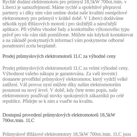
Rychlé dodání elektromotoru pro průmysl 18,5kW 700ot./min. v
Liberci je samozřejmostí. Máme rychlé a spolehlivé přepravní
partnery a i díky nim vám umíme dodat naše kvalitní osmipólové
elektromotory pro průmysl v krátké době. V Liberci dodáváme
několik typů třífázových motorů i pro složitější a náročnější
aplikace. Při výběru vhodné řady a konkrétního výkonového typu
právě pro vás vám rádi pomůžeme. Můžete nás kdykoli kontaktovat
a na základě poskytnutých informací vám poskytneme odborné
poradenství zcela bezplatně.
Prodej průmyslových elektromotorů 1LC za výhodné ceny
Prodej průmyslových elektromotorů 1LC za velmi výhodné ceny.
Výhodnost vašeho nákupu je garantována. Za vaši investici
dostanete prvotřídní průmyslový elektromotor, který vydrží velké
zatížení. Váš provoz nyní můžete díky našim elektromotorům
posunout na nový level. V době, kdy čtete tento popis, naše
elektromotory používají stovky spokojených zákazníků po celé
republice. Přidejte se k nim a vsaďte na kvalitu.
Dostupná provedení průmyslových elektromotorů 18,5kW
700ot./min. 1LC
Průmyslové třífázové elektromotory 18,5kW 700ot./min. 1LC jsou