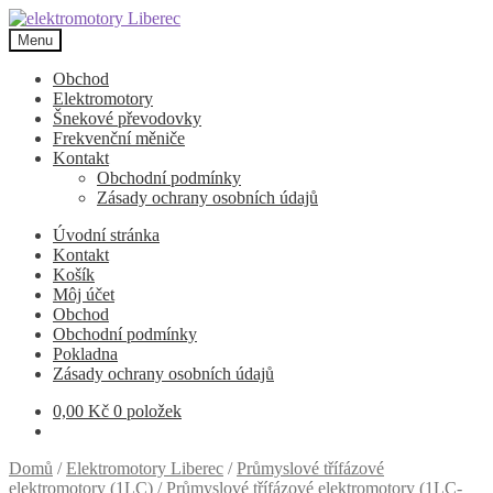
Přeskočit
Přejít
na
k
Menu
navigaci
obsahu
webu
Obchod
Elektromotory
Šnekové převodovky
Frekvenční měniče
Kontakt
Obchodní podmínky
Zásady ochrany osobních údajů
Úvodní stránka
Kontakt
Košík
Môj účet
Obchod
Obchodní podmínky
Pokladna
Zásady ochrany osobních údajů
0,00
Kč
0 položek
Domů
/
Elektromotory Liberec
/
Průmyslové třífázové
elektromotory (1LC)
/
Průmyslové třífázové elektromotory (1LC-