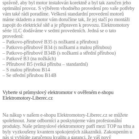
správně, aby byl motor instalován korektně a byl tak zaručen jeho
optimální provoz. S výběrem vhodného provedení pro vaše potřeby
vám také rádi poradíme. Veškerá standardní provedení motorů
máme skladem a motor vám doručíme tak, že jej stačí po montáži
zapojit do elektrické sítě a je připraven k provozu. Elektromotory
série 1LC dodáváme v sedmi provedeních. Jedná se o tato
provedení:
– Patkovo-přírubové B35 (s nožkami a přírubou)
– Patkovo-přírubové B34 (s nožkami a malou přírubou)
– Patkovo-přírubové B34B (s nožkami a střední přírubou)
– Patkové B3 (na nožkách)
– Přírubové B5 (velká příruba – standardní)
– S malou přírubou B14
– Se střední přírubou B14B
Vyberte si průmyslový elektromotor v ověřeném e-shopu
Elektromotory-Liberec.cz
Na nákup v našem e-shopu Elektromotory-Liberec.cz se můžete
spolehnout. Jsme odborníci a poskytujeme vám profesionální
produkty. Naše průmyslové elektromotory patří mezi TOP na trhu a
byly vyzkoušeny kvantem spokojených zákazníků. Zakoupením u
nás si vybíráte zaručenou kvalitu a garanci, že váš nový