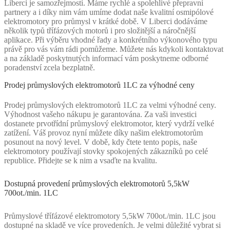
Liberci je samozřejmostí. Máme rychlé a spolehlivé přepravní
partnery a i díky nim vám umíme dodat naše kvalitní osmipólové
elektromotory pro průmysl v krátké době. V Liberci dodáváme
několik typů třífázových motorů i pro složitější a náročnější
aplikace. Při výběru vhodné řady a konkrétního výkonového typu
právě pro vás vám rádi pomůžeme. Můžete nás kdykoli kontaktovat
a na základě poskytnutých informací vám poskytneme odborné
poradenství zcela bezplatně.
Prodej průmyslových elektromotorů 1LC za výhodné ceny
Prodej průmyslových elektromotorů 1LC za velmi výhodné ceny.
Výhodnost vašeho nákupu je garantována. Za vaši investici
dostanete prvotřídní průmyslový elektromotor, který vydrží velké
zatížení. Váš provoz nyní můžete díky našim elektromotorům
posunout na nový level. V době, kdy čtete tento popis, naše
elektromotory používají stovky spokojených zákazníků po celé
republice. Přidejte se k nim a vsaďte na kvalitu.
Dostupná provedení průmyslových elektromotorů 5,5kW
700ot./min. 1LC
Průmyslové třífázové elektromotory 5,5kW 700ot./min. 1LC jsou
dostupné na skladě ve více provedeních. Je velmi důležité vybrat si