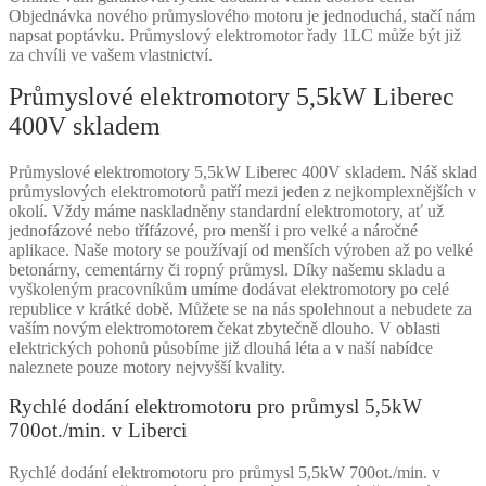
Objednávka nového průmyslového motoru je jednoduchá, stačí nám
napsat poptávku. Průmyslový elektromotor řady 1LC může být již
za chvíli ve vašem vlastnictví.
Průmyslové elektromotory 5,5kW Liberec
400V skladem
Průmyslové elektromotory 5,5kW Liberec 400V skladem. Náš sklad
průmyslových elektromotorů patří mezi jeden z nejkomplexnějších v
okolí. Vždy máme naskladněny standardní elektromotory, ať už
jednofázové nebo třífázové, pro menší i pro velké a náročné
aplikace. Naše motory se používají od menších výroben až po velké
betonárny, cementárny či ropný průmysl. Díky našemu skladu a
vyškoleným pracovníkům umíme dodávat elektromotory po celé
republice v krátké době. Můžete se na nás spolehnout a nebudete za
vaším novým elektromotorem čekat zbytečně dlouho. V oblasti
elektrických pohonů působíme již dlouhá léta a v naší nabídce
naleznete pouze motory nejvyšší kvality.
Rychlé dodání elektromotoru pro průmysl 5,5kW
700ot./min. v Liberci
Rychlé dodání elektromotoru pro průmysl 5,5kW 700ot./min. v