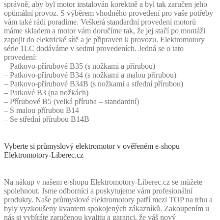
správně, aby byl motor instalován korektně a byl tak zaručen jeho
optimální provoz. S výběrem vhodného provedení pro vaše potřeby
vám také rádi poradíme. Veškerá standardní provedení motorů
máme skladem a motor vám doručíme tak, že jej stačí po montáži
zapojit do elektrické sítě a je připraven k provozu. Elektromotory
série 1LC dodáváme v sedmi provedeních. Jedná se o tato
provedení:
– Patkovo-přírubové B35 (s nožkami a přírubou)
– Patkovo-přírubové B34 (s nožkami a malou přírubou)
– Patkovo-přírubové B34B (s nožkami a střední přírubou)
– Patkové B3 (na nožkách)
– Přírubové B5 (velká příruba – standardní)
– S malou přírubou B14
– Se střední přírubou B14B
Vyberte si průmyslový elektromotor v ověřeném e-shopu
Elektromotory-Liberec.cz
Na nákup v našem e-shopu Elektromotory-Liberec.cz se můžete
spolehnout. Jsme odborníci a poskytujeme vám profesionální
produkty. Naše průmyslové elektromotory patří mezi TOP na trhu a
byly vyzkoušeny kvantem spokojených zákazníků. Zakoupením u
nás si vybíráte zaručenou kvalitu a garanci, že váš nový