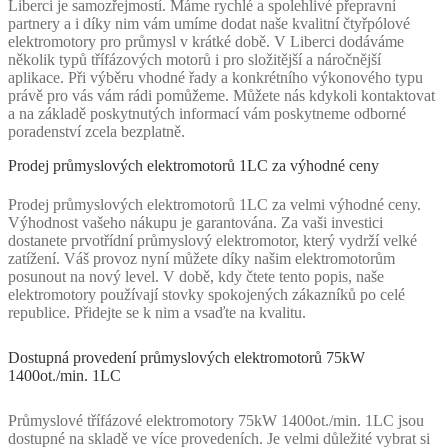
Liberci je samozřejmostí. Máme rychlé a spolehlivé přepravní
partnery a i díky nim vám umíme dodat naše kvalitní čtyřpólové
elektromotory pro průmysl v krátké době. V Liberci dodáváme
několik typů třífázových motorů i pro složitější a náročnější
aplikace. Při výběru vhodné řady a konkrétního výkonového typu
právě pro vás vám rádi pomůžeme. Můžete nás kdykoli kontaktovat
a na základě poskytnutých informací vám poskytneme odborné
poradenství zcela bezplatně.
Prodej průmyslových elektromotorů 1LC za výhodné ceny
Prodej průmyslových elektromotorů 1LC za velmi výhodné ceny.
Výhodnost vašeho nákupu je garantována. Za vaši investici
dostanete prvotřídní průmyslový elektromotor, který vydrží velké
zatížení. Váš provoz nyní můžete díky našim elektromotorům
posunout na nový level. V době, kdy čtete tento popis, naše
elektromotory používají stovky spokojených zákazníků po celé
republice. Přidejte se k nim a vsaďte na kvalitu.
Dostupná provedení průmyslových elektromotorů 75kW
1400ot./min. 1LC
Průmyslové třífázové elektromotory 75kW 1400ot./min. 1LC jsou
dostupné na skladě ve více provedeních. Je velmi důležité vybrat si