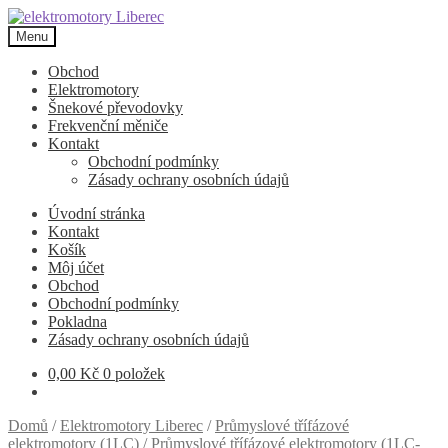
Přeskočit
Přejít
na
k
Menu
navigaci
obsahu
webu
Obchod
Elektromotory
Šnekové převodovky
Frekvenční měniče
Kontakt
Obchodní podmínky
Zásady ochrany osobních údajů
Úvodní stránka
Kontakt
Košík
Môj účet
Obchod
Obchodní podmínky
Pokladna
Zásady ochrany osobních údajů
0,00
Kč
0 položek
Domů
/
Elektromotory Liberec
/
Průmyslové třífázové
elektromotory (1LC)
/
Průmyslové třífázové elektromotory (1LC-