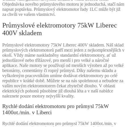
Objednávka nového průmyslového motoru je jednoduchá, stačí nám
napsat poptávku. Průmyslový elektromotor řady 1LC může být již
za chvíli ve vašem vlastnictví.
Průmyslové elektromotory 75kW Liberec
400V skladem
Průmyslové elektromotory 75kW Liberec 400V skladem. Náš sklad
průmyslových elektromotorů patří mezi jeden z nejkomplexnějších v
okolí. Vždy máme naskladněny standardní elektromotory, ať už
jednofázové nebo třífázové, pro menší i pro velké a náročné
aplikace. Naše motory se používají od menších výroben až po velké
betonárny, cementárny či ropný průmysl. Díky našemu skladu a
vyškoleným pracovníkům umíme dodávat elektromotory po celé
republice v krátké době. Můžete se na nás spolehnout a nebudete za
vaším novým elektromotorem čekat zbytečně dlouho. V oblasti
elektrických pohonů působíme již dlouhá léta a v naší nabídce
naleznete pouze motory nejvyšší kvality.
Rychlé dodání elektromotoru pro průmysl 75kW
1400ot./min. v Liberci
Rychlé dodání elektromotoru pro průmysl 75kW 1400ot./min. v