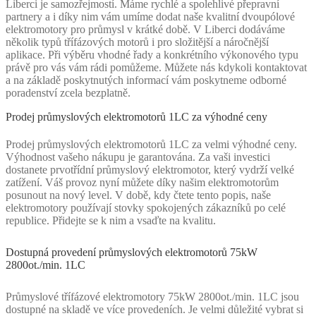
Liberci je samozřejmostí. Máme rychlé a spolehlivé přepravní
partnery a i díky nim vám umíme dodat naše kvalitní dvoupólové
elektromotory pro průmysl v krátké době. V Liberci dodáváme
několik typů třífázových motorů i pro složitější a náročnější
aplikace. Při výběru vhodné řady a konkrétního výkonového typu
právě pro vás vám rádi pomůžeme. Můžete nás kdykoli kontaktovat
a na základě poskytnutých informací vám poskytneme odborné
poradenství zcela bezplatně.
Prodej průmyslových elektromotorů 1LC za výhodné ceny
Prodej průmyslových elektromotorů 1LC za velmi výhodné ceny.
Výhodnost vašeho nákupu je garantována. Za vaši investici
dostanete prvotřídní průmyslový elektromotor, který vydrží velké
zatížení. Váš provoz nyní můžete díky našim elektromotorům
posunout na nový level. V době, kdy čtete tento popis, naše
elektromotory používají stovky spokojených zákazníků po celé
republice. Přidejte se k nim a vsaďte na kvalitu.
Dostupná provedení průmyslových elektromotorů 75kW
2800ot./min. 1LC
Průmyslové třífázové elektromotory 75kW 2800ot./min. 1LC jsou
dostupné na skladě ve více provedeních. Je velmi důležité vybrat si