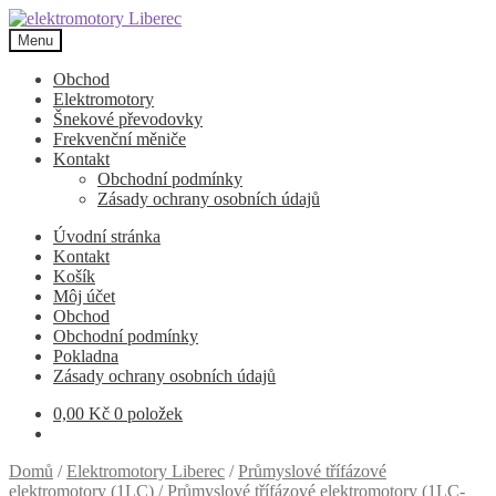
Přeskočit
Přejít
na
k
Menu
navigaci
obsahu
webu
Obchod
Elektromotory
Šnekové převodovky
Frekvenční měniče
Kontakt
Obchodní podmínky
Zásady ochrany osobních údajů
Úvodní stránka
Kontakt
Košík
Môj účet
Obchod
Obchodní podmínky
Pokladna
Zásady ochrany osobních údajů
0,00
Kč
0 položek
Domů
/
Elektromotory Liberec
/
Průmyslové třífázové
elektromotory (1LC)
/
Průmyslové třífázové elektromotory (1LC-