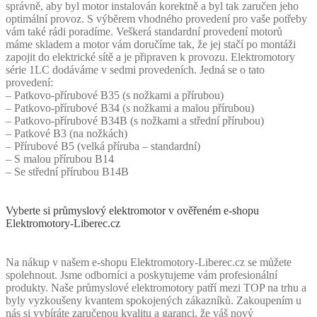
správně, aby byl motor instalován korektně a byl tak zaručen jeho
optimální provoz. S výběrem vhodného provedení pro vaše potřeby
vám také rádi poradíme. Veškerá standardní provedení motorů
máme skladem a motor vám doručíme tak, že jej stačí po montáži
zapojit do elektrické sítě a je připraven k provozu. Elektromotory
série 1LC dodáváme v sedmi provedeních. Jedná se o tato
provedení:
– Patkovo-přírubové B35 (s nožkami a přírubou)
– Patkovo-přírubové B34 (s nožkami a malou přírubou)
– Patkovo-přírubové B34B (s nožkami a střední přírubou)
– Patkové B3 (na nožkách)
– Přírubové B5 (velká příruba – standardní)
– S malou přírubou B14
– Se střední přírubou B14B
Vyberte si průmyslový elektromotor v ověřeném e-shopu
Elektromotory-Liberec.cz
Na nákup v našem e-shopu Elektromotory-Liberec.cz se můžete
spolehnout. Jsme odborníci a poskytujeme vám profesionální
produkty. Naše průmyslové elektromotory patří mezi TOP na trhu a
byly vyzkoušeny kvantem spokojených zákazníků. Zakoupením u
nás si vybíráte zaručenou kvalitu a garanci, že váš nový