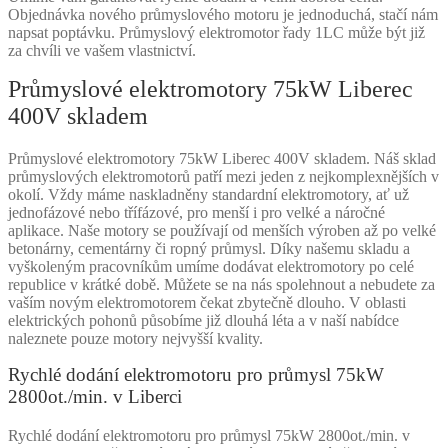
Objednávka nového průmyslového motoru je jednoduchá, stačí nám
napsat poptávku. Průmyslový elektromotor řady 1LC může být již
za chvíli ve vašem vlastnictví.
Průmyslové elektromotory 75kW Liberec
400V skladem
Průmyslové elektromotory 75kW Liberec 400V skladem. Náš sklad
průmyslových elektromotorů patří mezi jeden z nejkomplexnějších v
okolí. Vždy máme naskladněny standardní elektromotory, ať už
jednofázové nebo třífázové, pro menší i pro velké a náročné
aplikace. Naše motory se používají od menších výroben až po velké
betonárny, cementárny či ropný průmysl. Díky našemu skladu a
vyškoleným pracovníkům umíme dodávat elektromotory po celé
republice v krátké době. Můžete se na nás spolehnout a nebudete za
vaším novým elektromotorem čekat zbytečně dlouho. V oblasti
elektrických pohonů působíme již dlouhá léta a v naší nabídce
naleznete pouze motory nejvyšší kvality.
Rychlé dodání elektromotoru pro průmysl 75kW
2800ot./min. v Liberci
Rychlé dodání elektromotoru pro průmysl 75kW 2800ot./min. v