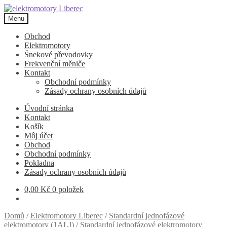
Přeskočit
Přejít
na
k
Menu
navigaci
obsahu
webu
Obchod
Elektromotory
Šnekové převodovky
Frekvenční měniče
Kontakt
Obchodní podmínky
Zásady ochrany osobních údajů
Úvodní stránka
Kontakt
Košík
Môj účet
Obchod
Obchodní podmínky
Pokladna
Zásady ochrany osobních údajů
0,00
Kč
0 položek
Domů
/
Elektromotory Liberec
/
Standardní jednofázové
elektromotory (1ALJ)
/
Standardní jednofázové elektromotory