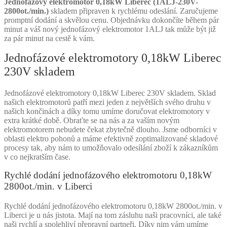
Jednofázový elektromotor 0,18kW Liberec (1ALJ-230V-
2800ot./min.)
skladem připraven k rychlému odeslání. Zaručujeme
promptní dodání a skvělou cenu. Objednávku dokončíte během pár
minut a váš nový jednofázový elektromotor 1ALJ tak může být již
za pár minut na cestě k vám.
Jednofázové elektromotory 0,18kW Liberec
230V skladem
Jednofázové elektromotory 0,18kW Liberec 230V skladem. Sklad
našich elektromotorů patří mezi jeden z největších svého druhu v
našich končinách a díky tomu umíme doručovat elektromotory v
extra krátké době. Obraťte se na nás a za vaším novým
elektromotorem nebudete čekat zbytečně dlouho. Jsme odborníci v
oblasti elektro pohonů a máme efektivně zoptimalizované skladové
procesy tak, aby nám to umožňovalo odesílání zboží k zákazníkům
v co nejkratším čase.
Rychlé dodání jednofázového elektromotoru 0,18kW
2800ot./min. v Liberci
Rychlé dodání jednofázového elektromotoru 0,18kW 2800ot./min. v
Liberci je u nás jistota. Mají na tom zásluhu naši pracovníci, ale také
naši rychlí a spolehliví přepravní partneři. Díky nim vám umíme