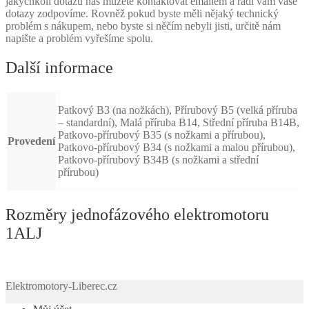
jakýchkoli dotazů nás můžete kontaktovat emailem a rádi vám vaše
dotazy zodpovíme. Rovněž pokud byste měli nějaký technický
problém s nákupem, nebo byste si něčím nebyli jisti, určitě nám
napište a problém vyřešíme spolu.
Další informace
Patkový B3 (na nožkách), Přírubový B5 (velká příruba
– standardní), Malá příruba B14, Střední příruba B14B,
Patkovo-přírubový B35 (s nožkami a přírubou),
Provedení
Patkovo-přírubový B34 (s nožkami a malou přírubou),
Patkovo-přírubový B34B (s nožkami a střední
přírubou)
Rozměry jednofázového elektromotoru
1ALJ
Elektromotory-Liberec.cz