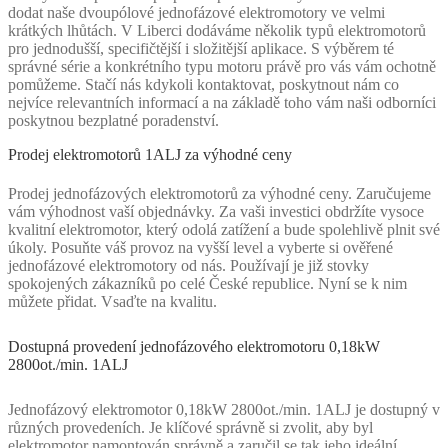
dodat naše dvoupólové jednofázové elektromotory ve velmi
krátkých lhůtách. V Liberci dodáváme několik typů elektromotorů
pro jednodušší, specifičtější i složitější aplikace. S výběrem té
správné série a konkrétního typu motoru právě pro vás vám ochotně
pomůžeme. Stačí nás kdykoli kontaktovat, poskytnout nám co
nejvíce relevantních informací a na základě toho vám naši odborníci
poskytnou bezplatné poradenství.
Prodej elektromotorů 1ALJ za výhodné ceny
Prodej jednofázových elektromotorů za výhodné ceny. Zaručujeme
vám výhodnost vaší objednávky. Za vaši investici obdržíte vysoce
kvalitní elektromotor, který odolá zatížení a bude spolehlivě plnit své
úkoly. Posuňte váš provoz na vyšší level a vyberte si ověřené
jednofázové elektromotory od nás. Používají je již stovky
spokojených zákazníků po celé České republice. Nyní se k nim
můžete přidat. Vsaďte na kvalitu.
Dostupná provedení jednofázového elektromotoru 0,18kW
2800ot./min. 1ALJ
Jednofázový elektromotor 0,18kW 2800ot./min. 1ALJ je dostupný v
různých provedeních. Je klíčové správně si zvolit, aby byl
elektromotor namontován správně a zaručil se tak jeho ideální