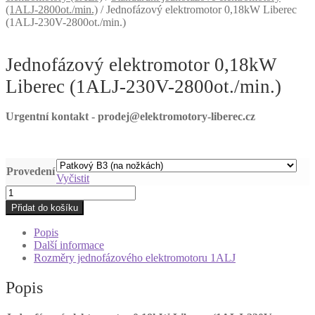
(1ALJ-2800ot./min.)
/
Jednofázový elektromotor 0,18kW Liberec
(1ALJ-230V-2800ot./min.)
Jednofázový elektromotor 0,18kW
Liberec (1ALJ-230V-2800ot./min.)
Urgentní kontakt - prodej@elektromotory-liberec.cz
Provedení
Vyčistit
Jednofázový
elektromotor
Přidat do košíku
0,18kW
Liberec
Popis
(1ALJ-
Další informace
230V-
Rozměry jednofázového elektromotoru 1ALJ
2800ot./min.)
množství
Popis