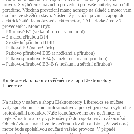
provoz. S výběrem správného provedení pro vaše potřeby vám rádi
poradíme. Všechna provedení máme nonstop na skladě a motor vám
dodáme ve skvělém stavu. Následně jej stačí upevnit a zapojit do
elektrické sítě. Jednofázové elektromotory 1ALJ dodáváme v 7
provedeních. Mohou být:
– Přírubové B5 (velká příruba – standardní)
– S malou přírubou B14
– Se střední přírubou B14B
– Patkové B3 (na nožkách)
– Patkovo-přírubové B35 (s nožkami a přírubou)
– Patkovo-přírubové B34 (s nožkami a malou přírubou)
– Patkovo-přírubové B34B (s nožkami a střední přírubou)
Kupte si elektromotor v ověřeném e-shopu Elektromotory-
Liberec.cz
Na nákup v našem e-shopu Elektromotory-Liberec.cz se můžete
vždy spolehnout. Jsme profesionálové a poskytujeme vám výhradně
profesionální produkty. Naše jednofázové motory patří mezi to
nejlepší na trhu a byly vyzkoušeny řadou spokojených zákazníků.
Objednávkou u nás si volíte ověřenou kvalitu a jistotu, že váš nový
motor bude spolehlivou součástí vašeho provozu. V případě