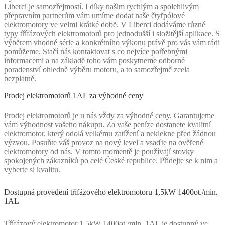
Liberci je samozřejmostí. I díky našim rychlým a spolehlivým
přepravním partnerům vám umíme dodat naše čtyřpólové
elektromotory ve velmi krátké době. V Liberci dodáváme různé
typy třífázových elektromotorů pro jednodušší i složitější aplikace. S
výběrem vhodné série a konkrétního výkonu právě pro vás vám rádi
pomůžeme. Stačí nás kontaktovat s co nejvíce potřebnými
informacemi a na základě toho vám poskytneme odborné
poradenství ohledně výběru motoru, a to samozřejmě zcela
bezplatně.
Prodej elektromotorů 1AL za výhodné ceny
Prodej elektromotorů je u nás vždy za výhodné ceny. Garantujeme
vám výhodnost vašeho nákupu. Za vaše peníze dostanete kvalitní
elektromotor, který odolá velkému zatížení a neklekne před žádnou
výzvou. Posuňte váš provoz na nový level a vsaďte na ověřené
elektromotory od nás. V tomto momentě je používají stovky
spokojených zákazníků po celé České republice. Přidejte se k nim a
vyberte si kvalitu.
Dostupná provedení třífázového elektromotoru 1,5kW 1400ot./min.
1AL
Třífázový elektromotor 1,5kW 1400ot./min. 1AL je dostupný ve