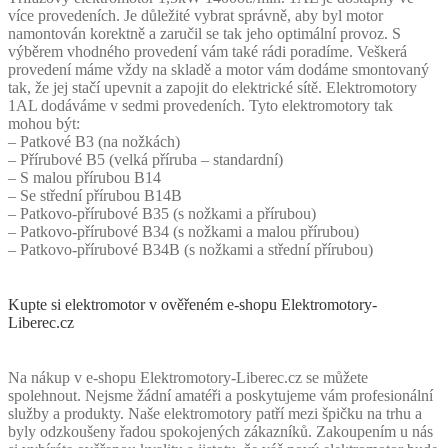
více provedeních. Je důležité vybrat správně, aby byl motor
namontován korektně a zaručil se tak jeho optimální provoz. S
výběrem vhodného provedení vám také rádi poradíme. Veškerá
provedení máme vždy na skladě a motor vám dodáme smontovaný
tak, že jej stačí upevnit a zapojit do elektrické sítě. Elektromotory
1AL dodáváme v sedmi provedeních. Tyto elektromotory tak
mohou být:
– Patkové B3 (na nožkách)
– Přírubové B5 (velká příruba – standardní)
– S malou přírubou B14
– Se střední přírubou B14B
– Patkovo-přírubové B35 (s nožkami a přírubou)
– Patkovo-přírubové B34 (s nožkami a malou přírubou)
– Patkovo-přírubové B34B (s nožkami a střední přírubou)
Kupte si elektromotor v ověřeném e-shopu Elektromotory-
Liberec.cz
Na nákup v e-shopu Elektromotory-Liberec.cz se můžete
spolehnout. Nejsme žádní amatéři a poskytujeme vám profesionální
služby a produkty. Naše elektromotory patří mezi špičku na trhu a
byly odzkoušeny řadou spokojených zákazníků. Zakoupením u nás