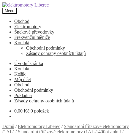
Přeskočit
Přejít
na
k
Menu
navigaci
obsahu
webu
Obchod
Elektromotory
Šnekové převodovky
Frekvenční měniče
Kontakt
Obchodní podmínky
Zásady ochrany osobních údajů
Úvodní stránka
Kontakt
Košík
Môj účet
Obchod
Obchodní podmínky
Pokladna
Zásady ochrany osobních údajů
0,00
Kč
0 položek
Domů
/
Elektromotory Liberec
/
Standardní třífázové elektromotory
(1AL)
/
Standardní třífázové elektromotory (1AL-1400ot./min.)
/