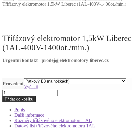
Třífázový elektromotor 1,5kW Liberec (1AL-400V-1400ot./min.)
Třífázový elektromotor 1,5kW Liberec
(1AL-400V-1400ot./min.)
Urgentní kontakt - prodej@elektromotory-liberec.cz
Provedení
Vyčistit
Třífázový
elektromotor
Přidat do košíku
1,5kW
Liberec
Popis
(1AL-
Další informace
400V-
Rozměry třífázového elektromotoru 1AL
1400ot./min.)
Datový list třífázového elektromotoru 1AL
množství