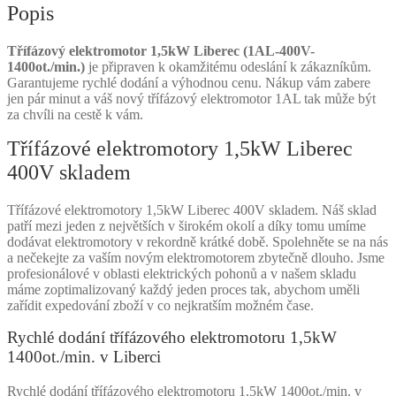
Popis
Třífázový elektromotor 1,5kW Liberec (1AL-400V-
1400ot./min.)
je připraven k okamžitému odeslání k zákazníkům.
Garantujeme rychlé dodání a výhodnou cenu. Nákup vám zabere
jen pár minut a váš nový třífázový elektromotor 1AL tak může být
za chvíli na cestě k vám.
Třífázové elektromotory 1,5kW Liberec
400V skladem
Třífázové elektromotory 1,5kW Liberec 400V skladem. Náš sklad
patří mezi jeden z největších v širokém okolí a díky tomu umíme
dodávat elektromotory v rekordně krátké době. Spolehněte se na nás
a nečekejte za vaším novým elektromotorem zbytečně dlouho. Jsme
profesionálové v oblasti elektrických pohonů a v našem skladu
máme zoptimalizovaný každý jeden proces tak, abychom uměli
zařídit expedování zboží v co nejkratším možném čase.
Rychlé dodání třífázového elektromotoru 1,5kW
1400ot./min. v Liberci
Rychlé dodání třífázového elektromotoru 1,5kW 1400ot./min. v