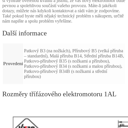
si vybíráte ověřenou kvalitu a jistotu, že váš nový elektromotor bude
pevnou a spolehlivou součástí vašeho provozu. Máte-li jakékoli
dotazy, můžete nás kdykoli kontaktovat a rádi vám je zodpovíme.
Také pokud byste měli nějaký technický problém s nákupem, určitě
nám napište a spolu problém vyřešíme.
Další informace
Patkový B3 (na nožkách), Přírubový B5 (velká příruba
– standardní), Malá příruba B14, Střední příruba B14B,
Patkovo-přírubový B35 (s nožkami a přírubou),
Provedení
Patkovo-přírubový B34 (s nožkami a malou přírubou),
Patkovo-přírubový B34B (s nožkami a střední
přírubou)
Rozměry třífázového elektromotoru 1AL