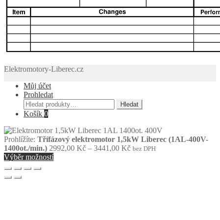
Elektromotory-Liberec.cz
Můj účet
Prohledat
Hledat:
Hledat
Košík
0
Prohlížíte:
Třífázový elektromotor 1,5kW Liberec (1AL-400V-
Rozpětí
1400ot./min.)
2992,00
Kč
–
3441,00
Kč
bez DPH
cen:
Výběr možností
2992,00 Kč
až
3441,00 Kč