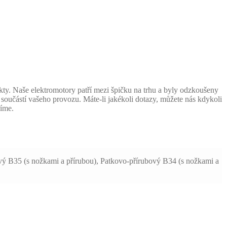
ty. Naše elektromotory patří mezi špičku na trhu a byly odzkoušeny
součástí vašeho provozu. Máte-li jakékoli dotazy, můžete nás kdykoli
šíme.
ový B35 (s nožkami a přírubou), Patkovo-přírubový B34 (s nožkami a