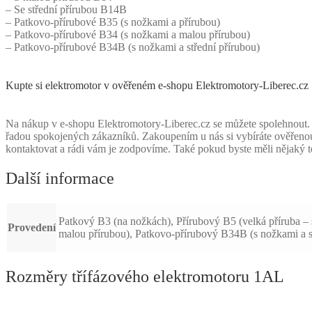
– Se střední přírubou B14B
– Patkovo-přírubové B35 (s nožkami a přírubou)
– Patkovo-přírubové B34 (s nožkami a malou přírubou)
– Patkovo-přírubové B34B (s nožkami a střední přírubou)
Kupte si elektromotor v ověřeném e-shopu Elektromotory-Liberec.cz
Na nákup v e-shopu Elektromotory-Liberec.cz se můžete spolehnout. 
řadou spokojených zákazníků. Zakoupením u nás si vybíráte ověřenou k
kontaktovat a rádi vám je zodpovíme. Také pokud byste měli nějaký 
Další informace
Patkový B3 (na nožkách), Přírubový B5 (velká příruba – 
Provedení
malou přírubou), Patkovo-přírubový B34B (s nožkami a s
Rozměry třífázového elektromotoru 1AL