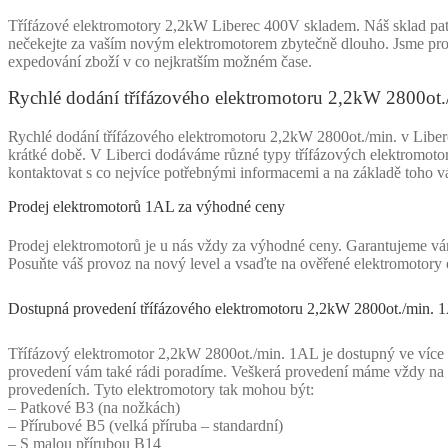
Třífázové elektromotory 2,2kW Liberec 400V skladem. Náš sklad patří
nečekejte za vaším novým elektromotorem zbytečně dlouho. Jsme prof
expedování zboží v co nejkratším možném čase.
Rychlé dodání třífázového elektromotoru 2,2kW 2800ot./
Rychlé dodání třífázového elektromotoru 2,2kW 2800ot./min. v Libe
krátké době. V Liberci dodáváme různé typy třífázových elektromotor
kontaktovat s co nejvíce potřebnými informacemi a na základě toho 
Prodej elektromotorů 1AL za výhodné ceny
Prodej elektromotorů je u nás vždy za výhodné ceny. Garantujeme vá
Posuňte váš provoz na nový level a vsaďte na ověřené elektromotory o
Dostupná provedení třífázového elektromotoru 2,2kW 2800ot./min. 
Třífázový elektromotor 2,2kW 2800ot./min. 1AL je dostupný ve více 
provedení vám také rádi poradíme. Veškerá provedení máme vždy na s
provedeních. Tyto elektromotory tak mohou být:
– Patkové B3 (na nožkách)
– Přírubové B5 (velká příruba – standardní)
– S malou přírubou B14