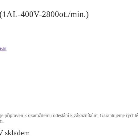
 (1AL-400V-2800ot./min.)
stit
je připraven k okamžitému odeslání k zákazníkům. Garantujeme rychlé
m.
0V skladem