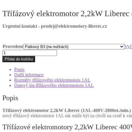
Třífázový elektromotor 2,2kW Liberec
Urgentní kontakt - prodej@elektromotory-liberec.cz
Provedení
Vyči
Třífázový
elektromotor
Přidat do košíku
2,2kW
Liberec
Popis
(1AL-
Další informace
400V-
Rozměry třífázového elektromotoru 1AL
2800ot./min.)
Datový list třífázového elektromotoru 1AL
množství
Popis
Třífázový elektromotor 2,2kW Liberec (1AL-400V-2800ot./min.)
nový třífázový elektromotor 1AL tak může být za chvíli na cestě k vá
Třífázové elektromotory 2,2kW Liberec 40