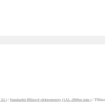
(1AL)
/
Standardní třífázové elektromotory (1AL-2800ot./min.)
/
Třífáz