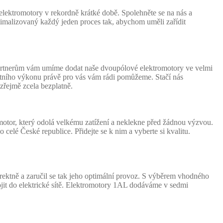
lektromotory v rekordně krátké době. Spolehněte se na nás a
imalizovaný každý jeden proces tak, abychom uměli zařídit
partnerům vám umíme dodat naše dvoupólové elektromotory ve velmi
rétního výkonu právě pro vás vám rádi pomůžeme. Stačí nás
zřejmě zcela bezplatně.
motor, který odolá velkému zatížení a neklekne před žádnou výzvou.
elé České republice. Přidejte se k nim a vyberte si kvalitu.
ektně a zaručil se tak jeho optimální provoz. S výběrem vhodného
jit do elektrické sítě. Elektromotory 1AL dodáváme v sedmi