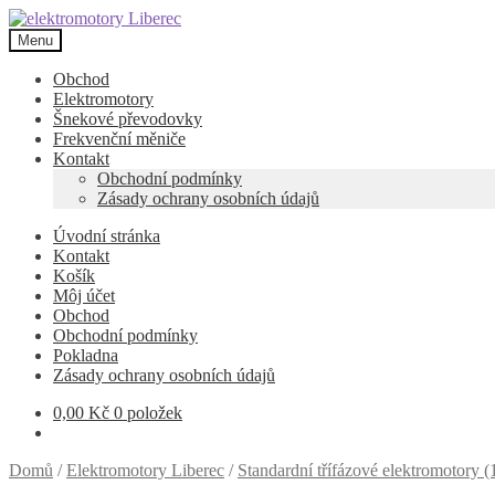
Přeskočit
Přejít
na
k
Menu
navigaci
obsahu
webu
Obchod
Elektromotory
Šnekové převodovky
Frekvenční měniče
Kontakt
Obchodní podmínky
Zásady ochrany osobních údajů
Úvodní stránka
Kontakt
Košík
Môj účet
Obchod
Obchodní podmínky
Pokladna
Zásady ochrany osobních údajů
0,00
Kč
0 položek
Domů
/
Elektromotory Liberec
/
Standardní třífázové elektromotory 