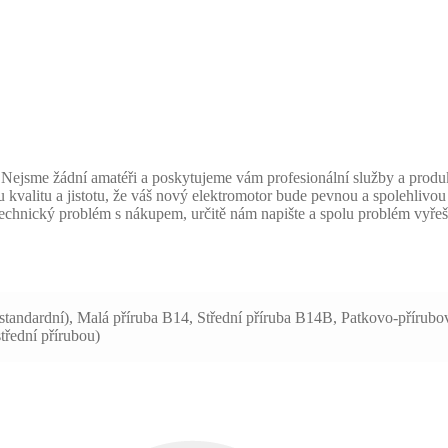
Nejsme žádní amatéři a poskytujeme vám profesionální služby a produk
valitu a jistotu, že váš nový elektromotor bude pevnou a spolehlivou 
technický problém s nákupem, určitě nám napište a spolu problém vyře
standardní), Malá příruba B14, Střední příruba B14B, Patkovo-přírub
třední přírubou)