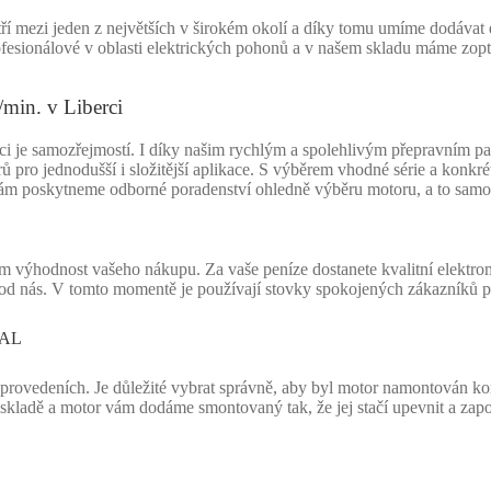
 mezi jeden z největších v širokém okolí a díky tomu umíme dodávat e
esionálové v oblasti elektrických pohonů a v našem skladu máme zopt
min. v Liberci
rci je samozřejmostí. I díky našim rychlým a spolehlivým přepravním 
ů pro jednodušší i složitější aplikace. S výběrem vhodné série a konk
vám poskytneme odborné poradenství ohledně výběru motoru, a to samo
m výhodnost vašeho nákupu. Za vaše peníze dostanete kvalitní elektro
d nás. V tomto momentě je používají stovky spokojených zákazníků po c
1AL
provedeních. Je důležité vybrat správně, aby byl motor namontován kor
kladě a motor vám dodáme smontovaný tak, že jej stačí upevnit a zapo